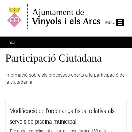
Vés al contingut
Ajuntament de
Vinyols i els Arcs
Menu
Esteu aquí
Inici
Participació Ciutadana
Informació sobre els processos oberts a la participació de
la ciutadania.
Modificació de l’ordenança fiscal relativa als
serveis de piscina municipal
Per donar compliment al què disposa l’artice 133 de la Llei