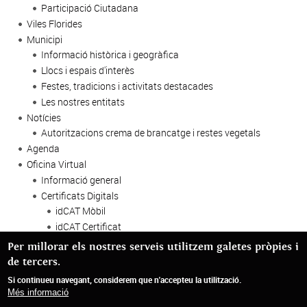
Participació Ciutadana
Viles Florides
Municipi
Informació històrica i geogràfica
Llocs i espais d'interès
Festes, tradicions i activitats destacades
Les nostres entitats
Notícies
Autoritzacions crema de brancatge i restes vegetals
Agenda
Oficina Virtual
Informació general
Certificats Digitals
idCAT Mòbil
idCAT Certificat
Certificat de representació
Per millorar els nostres serveis utilitzem galetes pròpies i
Factura Electrònica
de tercers.
Contractació Pública
Si continueu navegant, considerem que n'accepteu la utilització.
Més informació