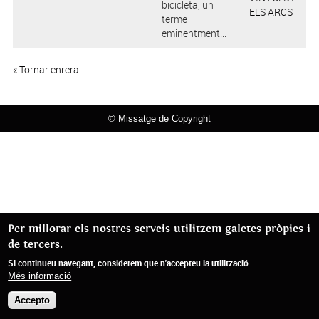
bicicleta, un
ELS ARCS
terme
eminentment...
« Tornar enrera
© Missatge de Copyright
Per millorar els nostres serveis utilitzem galetes pròpies i
de tercers.
Si continueu navegant, considerem que n'accepteu la utilització.
Més informació
Accepto