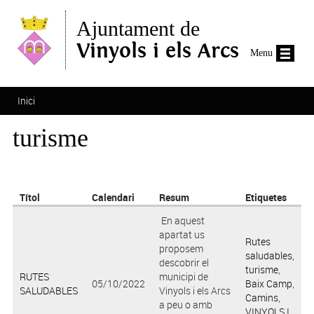
Vés al contingut
Ajuntament de
Vinyols i els Arcs
Menu
Esteu aquí
Inici
turisme
Títol
Calendari
Resum
Etiquetes
En aquest
apartat us
Rutes
proposem
saludables
,
descobrir el
turisme
,
RUTES
municipi de
05/10/2022
Baix Camp
,
SALUDABLES
Vinyols i els Arcs
Camins
,
a peu o amb
VINYOLS I