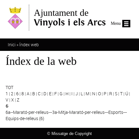
Vés al contingut
Ajuntament de
Vinyols i els Arcs
Menu
Esteu aquí
Inici
»
Índex web
Índex de la web
TOT
1
|
2
|
6
|
8
|
A
|
B
|
C
|
D
|
E
|
F
|
G
|
H
|
I
|
J
|
L
|
M
|
N
|
O
|
P
|
R
|
S
|
T
|
Ú
|
V
|
X
|
Z
6
6a--Marató-per-relleus---3a-Mitja-Marató-per-relleus---Esports---
Equips-de-relleus (6)
© Missatge de Copyright