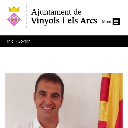
Vés al contingut
Ajuntament de
Vinyols i els Arcs
Menu
Esteu aquí
Inici
»
Govern