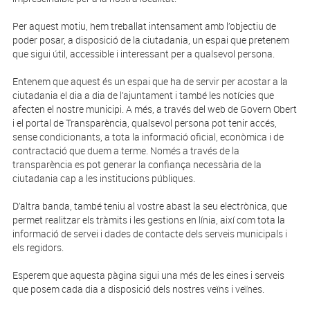
Per aquest motiu, hem treballat intensament amb l’objectiu de
poder posar, a disposició de la ciutadania, un espai que pretenem
que sigui útil, accessible i interessant per a qualsevol persona.
Entenem que aquest és un espai que ha de servir per acostar a la
ciutadania el dia a dia de l’ajuntament i també les notícies que
afecten el nostre municipi. A més, a través del web de Govern Obert
i el portal de Transparència, qualsevol persona pot tenir accés,
sense condicionants, a tota la informació oficial, econòmica i de
contractació que duem a terme. Només a través de la
transparència es pot generar la confiança necessària de la
ciutadania cap a les institucions públiques.
D’altra banda, també teniu al vostre abast la seu electrònica, que
permet realitzar els tràmits i les gestions en línia, així com tota la
informació de servei i dades de contacte dels serveis municipals i
els regidors.
Esperem que aquesta pàgina sigui una més de les eines i serveis
que posem cada dia a disposició dels nostres veïns i veïnes.