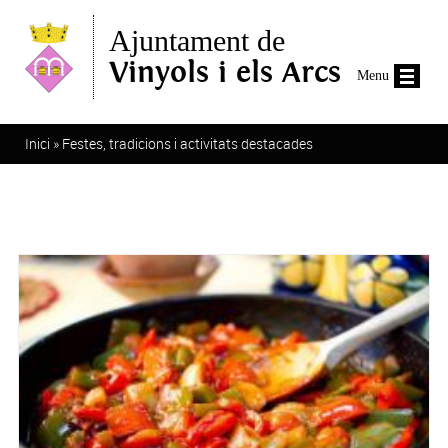
Vés al contingut
Ajuntament de
Vinyols i els Arcs
Menu
Esteu aquí
Inici
»
Festes, tradicions i activitats destacades